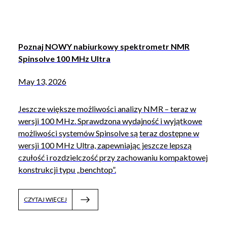
Poznaj NOWY nabiurkowy spektrometr NMR
Spinsolve 100 MHz Ultra
May 13, 2026
Jeszcze większe możliwości analizy NMR – teraz w
wersji 100 MHz. Sprawdzona wydajność i wyjątkowe
możliwości systemów Spinsolve są teraz dostępne w
wersji 100 MHz Ultra, zapewniając jeszcze lepszą
czułość i rozdzielczość przy zachowaniu kompaktowej
konstrukcji typu „benchtop”.
CZYTAJ WIĘCEJ