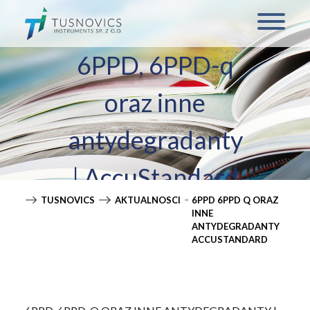
6PPD, 6PPD-q
oraz inne
antydegradanty
| AccuStandard
TUSNOVICS
AKTUALNOSCI
6PPD 6PPD Q ORAZ
INNE
ANTYDEGRADANTY
ACCUSTANDARD