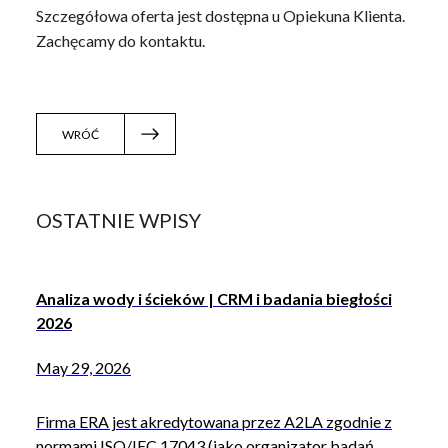
Szczegółowa oferta jest dostępna u Opiekuna Klienta.
Zachęcamy do kontaktu.
WRÓĆ
OSTATNIE WPISY
Analiza wody i ścieków | CRM i badania biegłości
2026
May 29, 2026
Firma ERA jest akredytowana przez A2LA zgodnie z
normami ISO/IEC 17043 (jako organizator badań