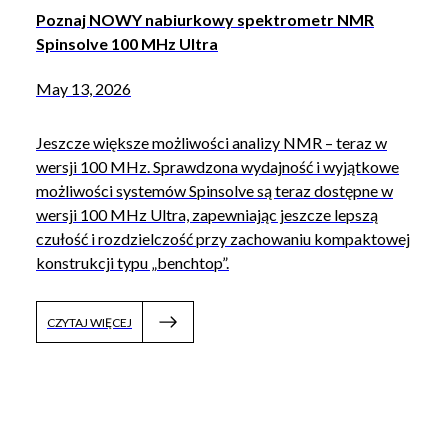
Poznaj NOWY nabiurkowy spektrometr NMR
Spinsolve 100 MHz Ultra
May 13, 2026
Jeszcze większe możliwości analizy NMR – teraz w
wersji 100 MHz. Sprawdzona wydajność i wyjątkowe
możliwości systemów Spinsolve są teraz dostępne w
wersji 100 MHz Ultra, zapewniając jeszcze lepszą
czułość i rozdzielczość przy zachowaniu kompaktowej
konstrukcji typu „benchtop”.
CZYTAJ WIĘCEJ