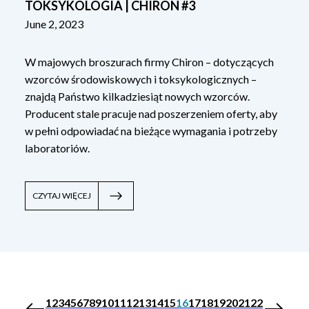
TOKSYKOLOGIA | CHIRON #3
June 2, 2023
W majowych broszurach firmy Chiron – dotyczących
wzorców środowiskowych i toksykologicznych –
znajdą Państwo kilkadziesiąt nowych wzorców.
Producent stale pracuje nad poszerzeniem oferty, aby
w pełni odpowiadać na bieżące wymagania i potrzeby
laboratoriów.
CZYTAJ WIĘCEJ
1
2
3
4
5
6
7
8
9
10
11
12
13
14
15
16
17
18
19
20
21
22