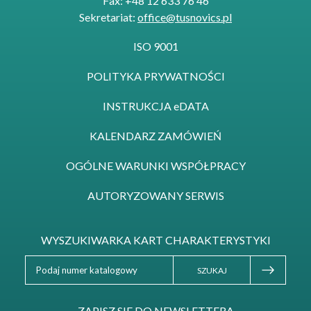
Fax: +48 12 633 76 46
Sekretariat:
office@tusnovics.pl
ISO 9001
POLITYKA PRYWATNOŚCI
INSTRUKCJA eDATA
KALENDARZ ZAMÓWIEŃ
OGÓLNE WARUNKI WSPÓŁPRACY
AUTORYZOWANY SERWIS
WYSZUKIWARKA KART CHARAKTERYSTYKI
SZUKAJ
ZAPISZ SIE DO NEWSLETTERA