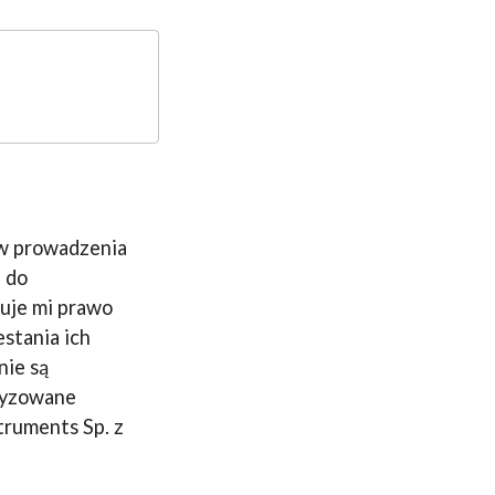
ów prowadzenia
e do
uje mi prawo
estania ich
nie są
tyzowane
truments Sp. z