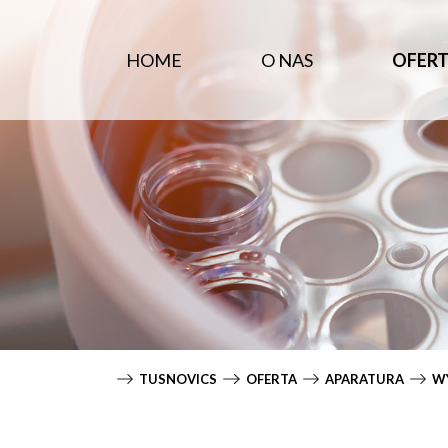
HOME
O NAS
OFER
A
A
B
TUSNOVICS
OFERTA
APARATURA
WY