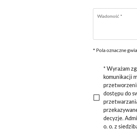
Wiadomość
*
* Pola oznaczne gw
* Wyrażam zg
komunikacji m
przetworzeni
dostępu do sw
przetwarzani
przekazywane
decyzje. Admi
o. o. z siedz