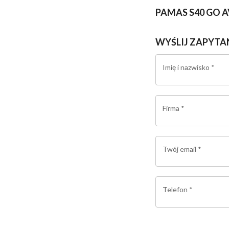
PAMAS S40 GO AVT
WYŚLIJ ZAPYTA
Imię i nazwisko
*
Firma
*
Twój email
*
Telefon
*